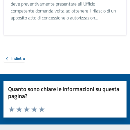
deve preventivamente presentare all’Ufficio
competente domanda volta ad ottenere il rilascio di un
apposito atto di concessione o autorizzazion...
Indietro
Quanto sono chiare le informazioni su questa
pagina?
Valuta da 1 a 5 stelle la pagina
Valuta 1 stelle su 5
Valuta 2 stelle su 5
Valuta 3 stelle su 5
Valuta 4 stelle su 5
Valuta 5 stelle su 5