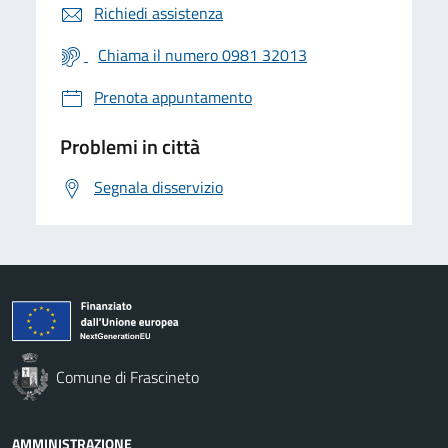
Richiedi assistenza
Chiama il numero 0981 32013
Prenota appuntamento
Problemi in città
Segnala disservizio
Comune di Frascineto
AMMINISTRAZIONE