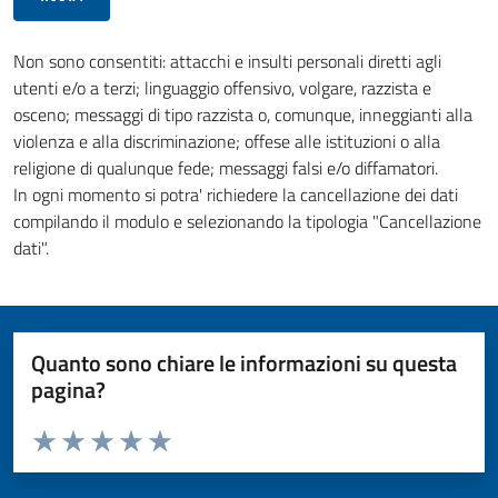
Non sono consentiti: attacchi e insulti personali diretti agli
utenti e/o a terzi; linguaggio offensivo, volgare, razzista e
osceno; messaggi di tipo razzista o, comunque, inneggianti alla
violenza e alla discriminazione; offese alle istituzioni o alla
religione di qualunque fede; messaggi falsi e/o diffamatori.
In ogni momento si potra' richiedere la cancellazione dei dati
compilando il modulo e selezionando la tipologia "Cancellazione
dati".
Quanto sono chiare le informazioni su questa
pagina?
Valuta da 1 a 5 stelle la pagina
Valuta 1 stelle su 5
Valuta 2 stelle su 5
Valuta 3 stelle su 5
Valuta 4 stelle su 5
Valuta 5 stelle su 5