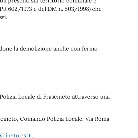
icoli presenti sul territorio comunale e
el DPR 602/1973 e del DM n. 503/1998) che
si.
tendone la demolizione anche con fermo
olizia Locale di Frascineto attraverso una
ascineto, Comando Polizia Locale, Via Roma
cineto.cs.it
;