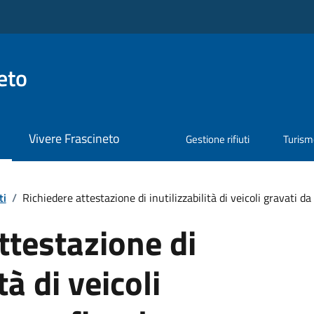
eto
Vivere Frascineto
Gestione rifiuti
Turis
ti
/
Richiedere attestazione di inutilizzabilità di veicoli gravati d
ttestazione di
tà di veicoli