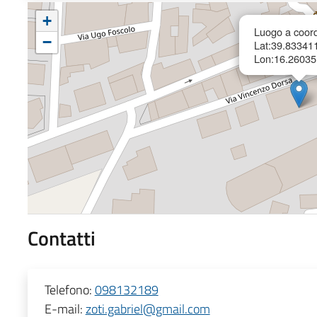
+
Luogo a coord
−
Lat:39.83341
Lon:16.26035
Contatti
Telefono:
098132189
E-mail:
zoti.gabriel@gmail.com