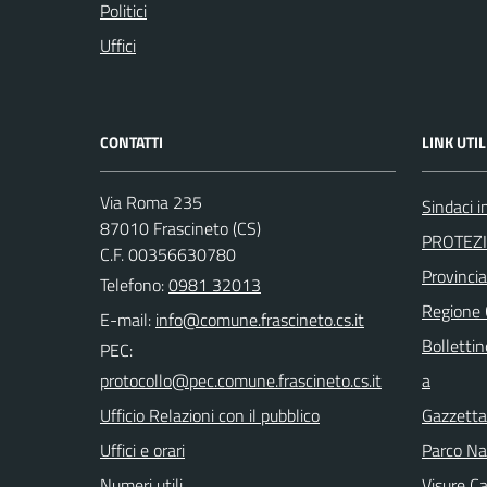
Politici
Uffici
CONTATTI
LINK UTIL
Via Roma 235
Sindaci 
87010 Frascineto (CS)
PROTEZI
C.F. 00356630780
Provinci
Telefono:
0981 32013
Regione
E-mail:
Bollettin
PEC:
a
Ufficio Relazioni con il pubblico
Gazzetta 
Uffici e orari
Parco Naz
Numeri utili
Visure Ca