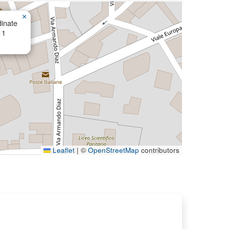
×
inate
11
Leaflet
|
©
OpenStreetMap
contributors